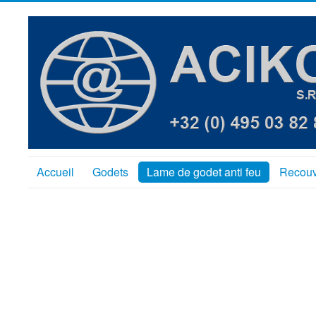
Accueil
Godets
Lame de godet anti feu
Recouv