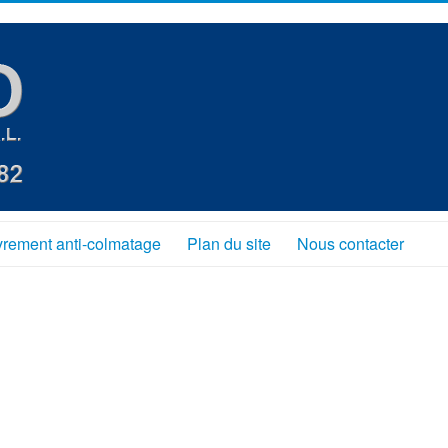
rement anti-colmatage
Plan du site
Nous contacter